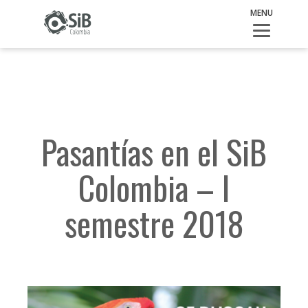
Actualidad
>
Pasantías en el SiB Colombia – I semestre 2018
MENU
Pasantías en el SiB
Colombia – I
semestre 2018