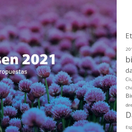
E
20
b
d
Ci
Cha
Bi
dir
D
Esp