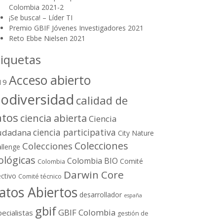
Colombia 2021-2
¡Se busca! – Líder TI
Premio GBIF Jóvenes Investigadores 2021
Reto Ebbe Nielsen 2021
tiquetas
Acceso abierto
19
iodiversidad
calidad de
atos
ciencia abierta
Ciencia
ciencia participativa
udadana
City Nature
Colecciones
Colecciones
llenge
ológicas
Colombia BIO
Comité
Colombia
Darwin Core
ectivo
Comité técnico
atos Abiertos
desarrollador
españa
gbif
GBIF Colombia
ecialistas
gestión de