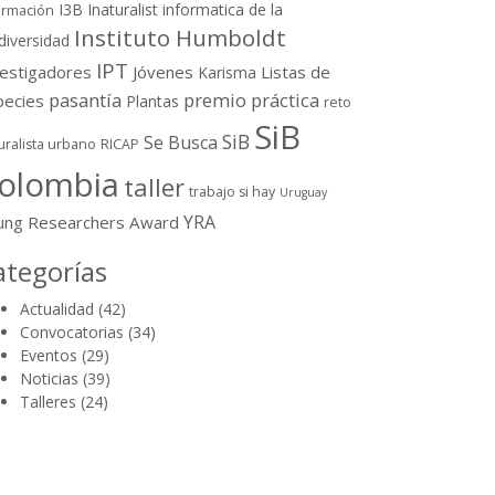
I3B
Inaturalist
informatica de la
ormación
Instituto Humboldt
diversidad
IPT
vestigadores
Jóvenes
Listas de
Karisma
pasantía
premio
práctica
pecies
Plantas
reto
SiB
SiB
Se Busca
uralista urbano
RICAP
olombia
taller
trabajo si hay
Uruguay
YRA
ung Researchers Award
ategorías
Actualidad
(42)
Convocatorias
(34)
Eventos
(29)
Noticias
(39)
Talleres
(24)