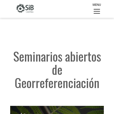
Actualidad
>
Seminarios abiertos de Georreferenciación
MENU
Seminarios abiertos
de
Georreferenciación