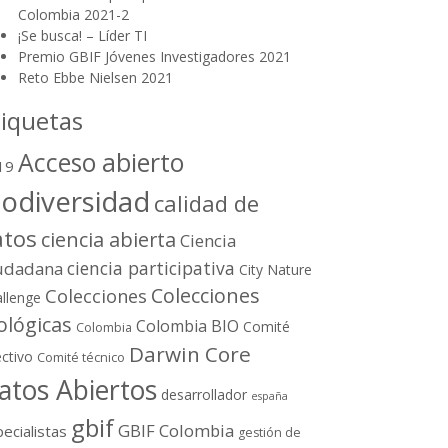
Colombia 2021-2
¡Se busca! – Líder TI
Premio GBIF Jóvenes Investigadores 2021
Reto Ebbe Nielsen 2021
tiquetas
Acceso abierto
19
iodiversidad
calidad de
atos
ciencia abierta
Ciencia
ciencia participativa
udadana
City Nature
Colecciones
Colecciones
llenge
ológicas
Colombia BIO
Comité
Colombia
Darwin Core
ectivo
Comité técnico
atos Abiertos
desarrollador
españa
gbif
GBIF Colombia
ecialistas
gestión de