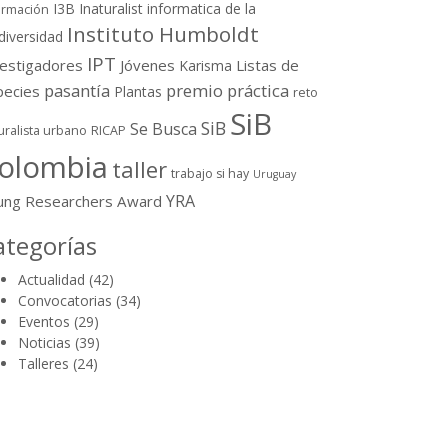
I3B
Inaturalist
informatica de la
ormación
Instituto Humboldt
diversidad
IPT
vestigadores
Jóvenes
Listas de
Karisma
pasantía
premio
práctica
pecies
Plantas
reto
SiB
SiB
Se Busca
uralista urbano
RICAP
olombia
taller
trabajo si hay
Uruguay
YRA
ung Researchers Award
ategorías
Actualidad
(42)
Convocatorias
(34)
Eventos
(29)
Noticias
(39)
Talleres
(24)