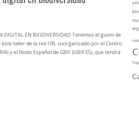
inf
bio
In
es
DIGITAL EN BIODIVERSIDAD Tenemos el gusto de
nat
e este taller de la red I3B, coorganizado por el Centro
C
IA) y el Nodo Español de GBIF (GBIF.ES), que tendrá
Yo
C