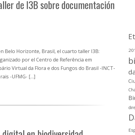
taller de I3B sobre documentación
E
20
n Belo Horizonte, Brasil, el cuarto taller I3B:
b
rganizado por el Centro de Referência em
rio Virtual da Flora e dos Fungos do Brasil -INCT-
d
erais -UFMG- […]
Ci
Cha
Bi
dir
D
digital en biodiversidad
Esp