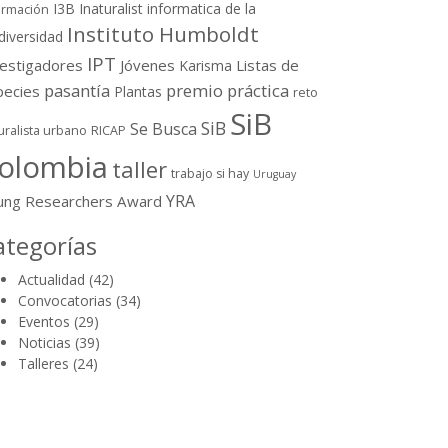
I3B
Inaturalist
informatica de la
ormación
Instituto Humboldt
diversidad
IPT
vestigadores
Jóvenes
Listas de
Karisma
pasantía
premio
práctica
pecies
Plantas
reto
SiB
SiB
Se Busca
uralista urbano
RICAP
olombia
taller
trabajo si hay
Uruguay
YRA
ung Researchers Award
ategorías
Actualidad
(42)
Convocatorias
(34)
Eventos
(29)
Noticias
(39)
Talleres
(24)