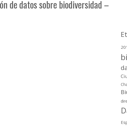
ión de datos sobre biodiversidad –
E
20
b
d
Ci
Cha
Bi
dir
D
Esp