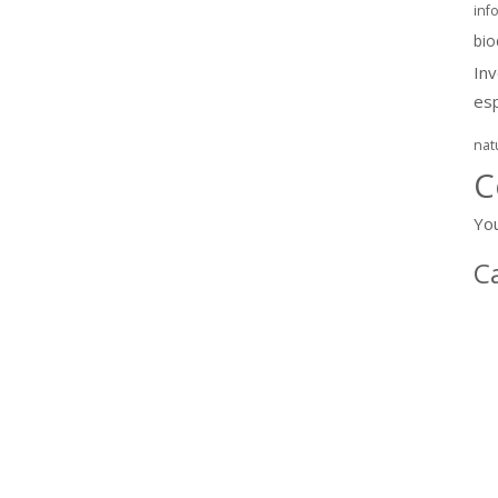
inf
bio
In
es
nat
C
Yo
C