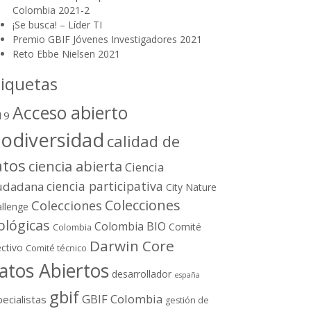
Colombia 2021-2
¡Se busca! – Líder TI
Premio GBIF Jóvenes Investigadores 2021
Reto Ebbe Nielsen 2021
tiquetas
Acceso abierto
19
iodiversidad
calidad de
atos
ciencia abierta
Ciencia
ciencia participativa
udadana
City Nature
Colecciones
Colecciones
llenge
ológicas
Colombia BIO
Comité
Colombia
Darwin Core
ectivo
Comité técnico
atos Abiertos
desarrollador
españa
gbif
GBIF Colombia
ecialistas
gestión de