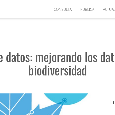
>
Taller de calidad de datos: mejorando los datos primarios sobre bio
CONSULTA
PUBLICA
ACTUA
de datos: mejorando los da
biodiversidad
E