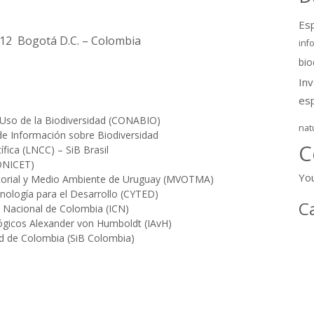
Esp
-12 Bogotá D.C. – Colombia
inf
bio
In
es
 Uso de la Biodiversidad (CONABIO)
nat
de Información sobre Biodiversidad
C
fica (LNCC) – SiB Brasil
ONICET)
Yo
ritorial y Medio Ambiente de Uruguay (MVOTMA)
ología para el Desarrollo (CYTED)
C
ad Nacional de Colombia (ICN)
lógicos Alexander von Humboldt (IAvH)
ad de Colombia (SiB Colombia)