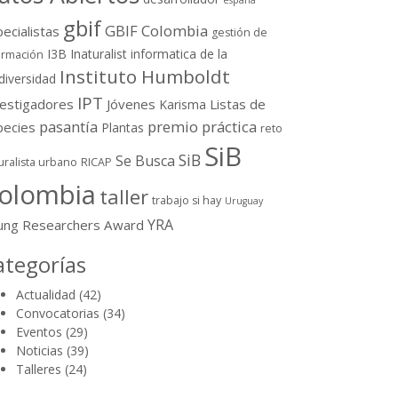
españa
gbif
GBIF Colombia
ecialistas
gestión de
I3B
Inaturalist
informatica de la
ormación
Instituto Humboldt
diversidad
IPT
vestigadores
Jóvenes
Listas de
Karisma
pasantía
premio
práctica
pecies
Plantas
reto
SiB
SiB
Se Busca
uralista urbano
RICAP
olombia
taller
trabajo si hay
Uruguay
YRA
ung Researchers Award
ategorías
Actualidad
(42)
Convocatorias
(34)
Eventos
(29)
Noticias
(39)
Talleres
(24)