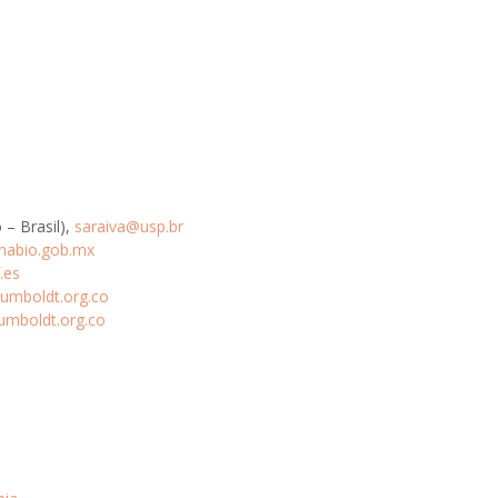
 – Brasil),
saraiva@usp.br
nabio.gob.mx
.es
umboldt.org.co
umboldt.org.co