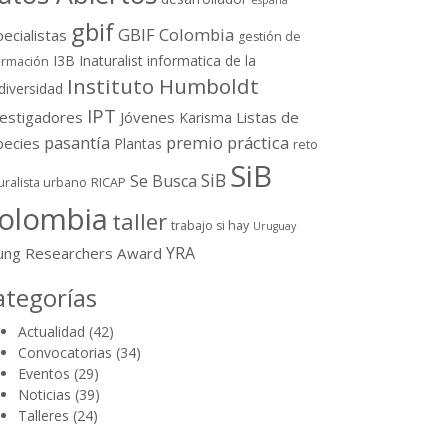
españa
gbif
GBIF Colombia
ecialistas
gestión de
I3B
Inaturalist
informatica de la
ormación
Instituto Humboldt
diversidad
IPT
vestigadores
Jóvenes
Listas de
Karisma
pasantía
premio
práctica
pecies
Plantas
reto
SiB
SiB
Se Busca
uralista urbano
RICAP
olombia
taller
trabajo si hay
Uruguay
YRA
ung Researchers Award
ategorías
Actualidad
(42)
Convocatorias
(34)
Eventos
(29)
Noticias
(39)
Talleres
(24)