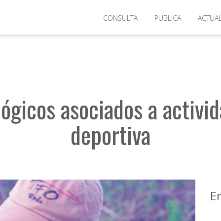
ualidad
>
Registros biológicos asociados a actividades de pesca depor
CONSULTA
PUBLICA
ACTUA
lógicos asociados a activi
deportiva
E