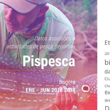
E
20
b
d
Ci
Cha
Bi
dir
D