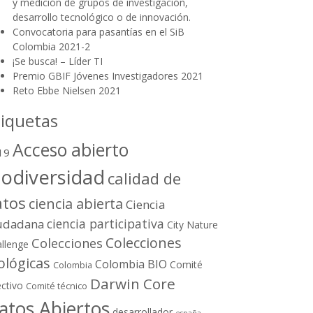
y medición de grupos de investigación,
desarrollo tecnológico o de innovación.
Convocatoria para pasantías en el SiB
Colombia 2021-2
¡Se busca! – Líder TI
Premio GBIF Jóvenes Investigadores 2021
Reto Ebbe Nielsen 2021
tiquetas
Acceso abierto
19
iodiversidad
calidad de
atos
ciencia abierta
Ciencia
ciencia participativa
udadana
City Nature
Colecciones
Colecciones
llenge
ológicas
Colombia BIO
Comité
Colombia
Darwin Core
ectivo
Comité técnico
atos Abiertos
desarrollador