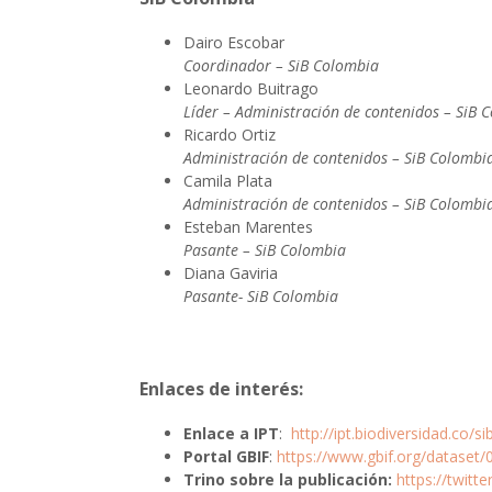
Dairo Escobar
Coordinador – SiB Colombia
Leonardo Buitrago
Líder – Administración de contenidos – SiB 
Ricardo Ortiz
Administración de contenidos – SiB Colombi
Camila Plata
Administración de contenidos – SiB Colombi
Esteban Marentes
Pasante – SiB Colombia
Diana Gaviria
Pasante- SiB Colombia
Enlaces de interés:
Enlace a IPT
:
http://ipt.biodiversidad.co/
Portal GBIF
:
https://www.gbif.org/datase
Trino sobre la publicación:
https://twit