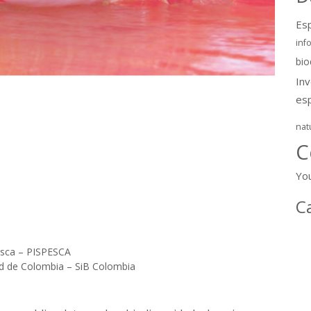
Esp
inf
bio
In
es
nat
C
Yo
C
esca – PISPESCA
ad de Colombia – SiB Colombia