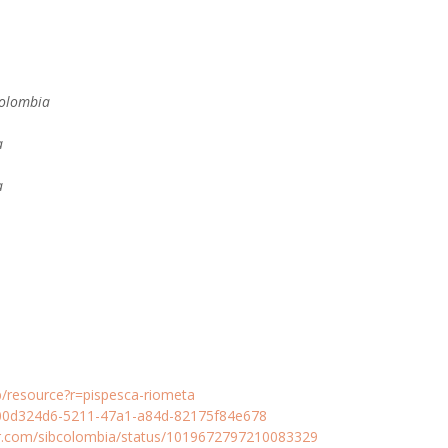
Colombia
a
a
sib/resource?r=pispesca-riometa
t/00d324d6-5211-47a1-a84d-82175f84e678
ter.com/sibcolombia/status/1019672797210083329